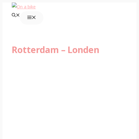
Skip
to
Menu
content
Rotterdam – Londen