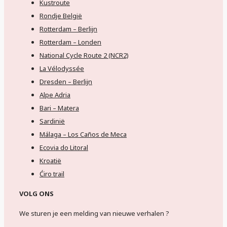
Kustroute
Rondje België
Rotterdam – Berlijn
Rotterdam – Londen
National Cycle Route 2 (NCR2)
La Vélodyssée
Dresden – Berlijn
Alpe Adria
Bari – Matera
Sardinië
Málaga – Los Caños de Meca
Ecovia do Litoral
Kroatië
Ćiro trail
VOLG ONS
We sturen je een melding van nieuwe verhalen ?