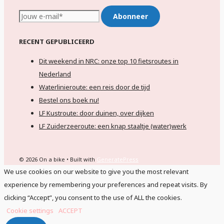
RECENT GEPUBLICEERD
Dit weekend in NRC: onze top 10 fietsroutes in
Nederland
Waterlinieroute: een reis door de tijd
Bestel ons boek nu!
LF Kustroute: door duinen, over dijken
LF Zuiderzeeroute: een knap staaltje (water)werk
© 2026 On a bike
• Built with
GeneratePress
We use cookies on our website to give you the most relevant
experience by remembering your preferences and repeat visits. By
clicking “Accept”, you consent to the use of ALL the cookies.
Cookie settings
ACCEPT